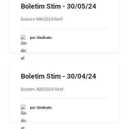
Boletim Stim - 30/05/24
Boletim MAI2024 Retif.
por Sindicato
Boletim Stim - 30/04/24
Boletim ABR2024 Retif.
por Sindicato